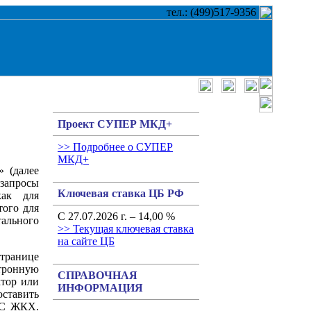
тел.: (499)517-9356
Проект СУПЕР МКД+
>> Подробнее о СУПЕР
МКД+
 (далее
запросы
Ключевая ставка ЦБ РФ
как для
того для
С 27.07.2026 г. – 14,00 %
ального
>> Текущая ключевая ставка
на сайте ЦБ
ранице
тронную
СПРАВОЧНАЯ
ктор или
ИНФОРМАЦИЯ
оставить
ИС ЖКХ.