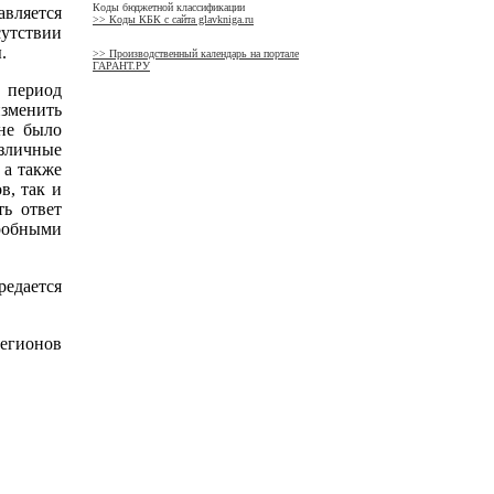
Коды бюджетной классификации
вляется
>> Коды КБК с сайта glavkniga.ru
утствии
.
>> Производственный календарь на портале
ГАРАНТ.РУ
 период
изменить
 не было
зличные
 а также
в, так и
ть ответ
робными
редается
егионов