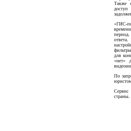
Также 
доступ
задолже
«ГИС-п
времени
период.
ответа
настрой
фильтры
для кон
«нет» 
видеоин
По запр
юристом
Сервис 
страны.