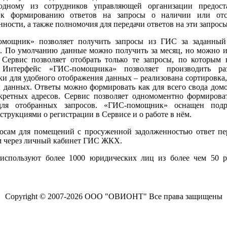
одному из сотрудников управляющей организации предоста
 к формированию ответов на запросы о наличии или отс
нности, а также полномочия для передачи ответов на эти запросы
омощник» позволяет получить запросы из ГИС за заданный
. По умолчанию данные можно получить за месяц, но можно 
 Сервис позволяет отобрать только те запросы, по которым
. Интерфейс «ГИС-помощника» позволяет производить ра
ки для удобного отображения данных – реализована сортировка,
 данных. Ответы можно формировать как для всего свода домо
кретных адресов. Сервис позволяет одномоментно формирова
для отобранных запросов. «ГИС-помощник» оснащен под
струкциями о регистрации в Сервисе и о работе в нём.
осам для помещений с просуженной задолженностью ответ пе
 через личный кабинет ГИС ЖКХ.
используют более 1000 юридических лиц из более чем 50 р
Copyright © 2007-2026 ООО "ОВИОНТ" Все права защищены