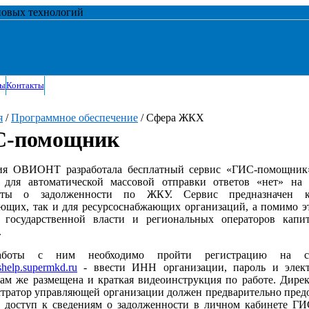
новых технологий
ты
Контакты
я
/
Программное обеспечение
/ Сфера ЖКХ
-помощник
ия ОВИОНТ разработала бесплатный сервис «ГИС-помощник»
 для автоматической массовой отправки ответов «нет» на 
иты о задолженности по ЖКУ. Сервис предназначен 
ющих, так и для ресурсоснабжающих организаций, а помимо э
 государственной власти и региональных операторов капит
.
аботы с ним необходимо пройти регистрацию на ст
ishelp.supermkd.ru
- ввести ИНН организации, пароль и элек
Там же размещена и краткая видеоинструкция по работе. Дире
тратор управляющей организации должен предварительно пред
 доступ к сведениям о задолженности в личном кабинете Г