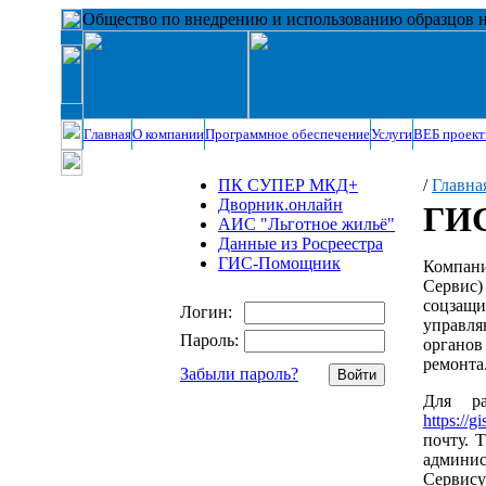
Общество по внедрению и использованию образцов 
Главная
О компании
Программное обеспечение
Услуги
ВЕБ проек
ПК СУПЕР МКД+
/
Главна
Дворник.онлайн
ГИС
АИС "Льготное жильё"
Данные из Росреестра
ГИС-Помощник
Компан
Сервис)
соцзащ
Логин:
управля
Пароль:
органов
ремонта
Забыли пароль?
Для р
https://g
почту. 
админис
Сервису