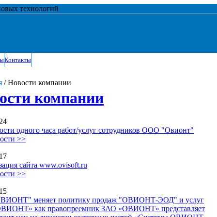
новых технологий
ты
Контакты
я
/ Новости компании
ости компании
24
ости одного часа работ/услуг сотрудников ООО "Овионт"
ости >>
17
ация сайта www.ovisoft.ru
ости >>
15
ВИОНТ" меняет политику продаж "ОВИОНТ-ЭОД" и услуг
ВИОНТ» как правопреемник ЗАО «ОВИОНТ» представляет