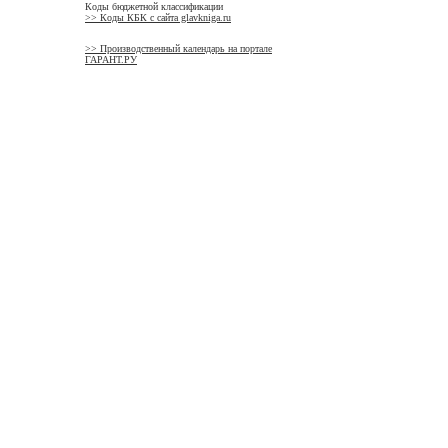
Коды бюджетной классификации
>> Коды КБК с сайта glavkniga.ru
>> Производственный календарь на портале
ГАРАНТ.РУ