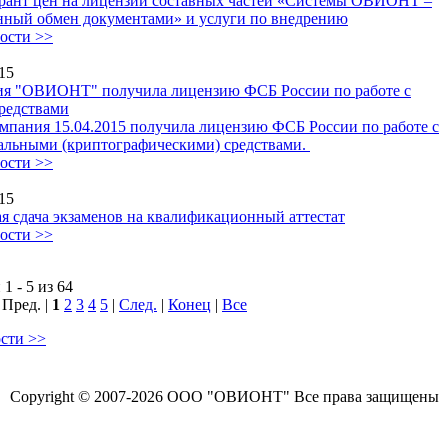
рант цен на лицензии составных частей «Системы ОВИОНТ –
нный обмен документами» и услуги по внедрению
ости >>
15
я "ОВИОНТ" получила лицензию ФСБ России по работе с
редствами
мпания 15.04.2015 получила лицензию ФСБ России по работе с
льными (криптографическими) средствами.
ости >>
15
я сдача экзаменов на квалификационный аттестат
ости >>
1 - 5 из 64
 Пред. |
1
2
3
4
5
|
След.
|
Конец
|
Все
ости >>
Copyright © 2007-2026 ООО "ОВИОНТ" Все права защищены