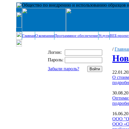
Общество по внедрению и использованию образцов 
Главная
О компании
Программное обеспечение
Услуги
ВЕБ проек
/
Главна
Логин:
Нов
Пароль:
Забыли пароль?
22.01.20
О стоим
подробн
30.08.20
Оптимиз
подробн
16.06.20
ООО "О
ООО «О