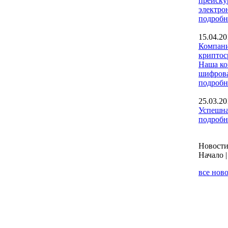
прейску
электро
подробн
15.04.20
Компани
криптос
Наша ко
шифрова
подробн
25.03.20
Успешна
подробн
Новости 
Начало |
все нов